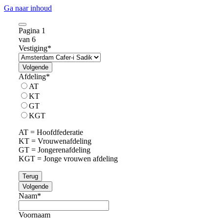
Ga naar inhoud
Pagina
1
van 6
Vestiging
*
Volgende
Afdeling
*
AT
KT
GT
KGT
AT = Hoofdfederatie
KT = Vrouwenafdeling
GT = Jongerenafdeling
KGT = Jonge vrouwen afdeling
Terug
Volgende
Naam
*
Voornaam