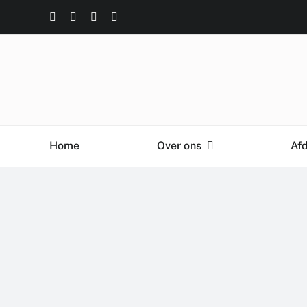
Ga
naar
inhoud
Home
Over ons
Af