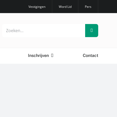
Vestigingen
Word Lid
Pers
Zoeken
naar:
Inschrijven
Contact