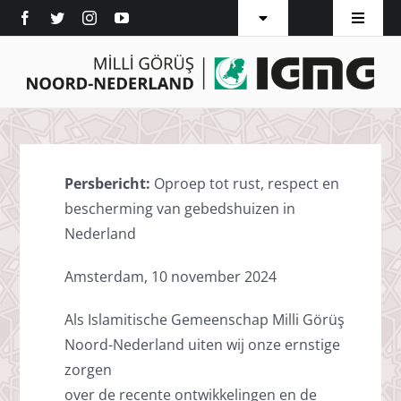
Ga
Toggle
Toggle
naar
Navigation
Navigat
Vestigingen
Home
inhoud
Word Lid
Over ons
Pers
Afdelingen
Persbericht:
Oproep tot rust, respect en
Diensten
bescherming van gebedshuizen in
Nederland
Islam
Amsterdam, 10 november 2024
Inschrijven
Als Islamitische Gemeenschap Milli Görüş
Noord-Nederland uiten wij onze ernstige
Contact
zorgen
over de recente ontwikkelingen en de