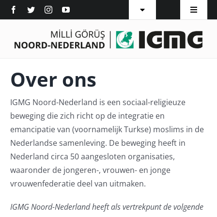
Ga
Toggle
Toggle
naar
Navigation
Navigat
Vestigingen
Home
inhoud
Word Lid
Over ons
Over ons
Pers
Afdelingen
IGMG Noord-Nederland is een sociaal-religieuze
Diensten
beweging die zich richt op de integratie en
emancipatie van (voornamelijk Turkse) moslims in de
Islam
Nederlandse samenleving. De beweging heeft in
Nederland circa 50 aangesloten organisaties,
Inschrijven
waaronder de jongeren-, vrouwen- en jonge
vrouwenfederatie deel van uitmaken.
Contact
IGMG Noord-Nederland heeft als vertrekpunt de volgende