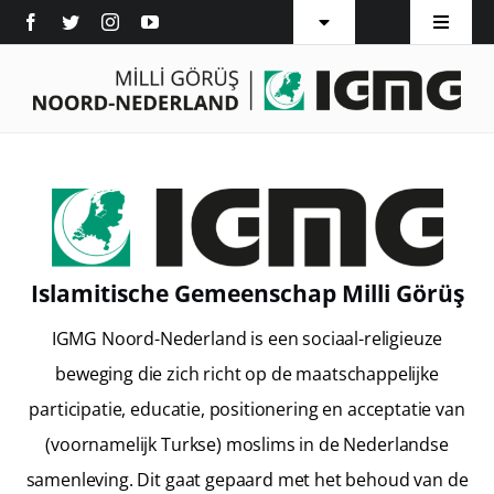
Ga
Toggle
Toggle
naar
Navigation
Navigat
Vestigingen
Home
inhoud
Word Lid
Over ons
Pers
Afdelingen
Diensten
Islamitische Gemeenschap Milli Görüş
Islam
IGMG Noord-Nederland is een sociaal-religieuze
beweging die zich richt op de maatschappelijke
Inschrijven
participatie, educatie, positionering en acceptatie van
Contact
(voornamelijk Turkse) moslims in de Nederlandse
samenleving. Dit gaat gepaard met het behoud van de