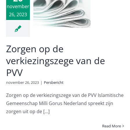
en op de
november
ezingszege
26, 2023
 de PVV
rsbericht
Zorgen op de
verkiezingszege van de
PVV
november 26, 2023
|
Persbericht
Zorgen op de verkiezingszege van de PVV Islamitische
Gemeenschap Milli Gorus Nederland spreekt zijn
zorgen uit op de [...]
Read More