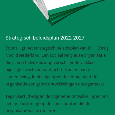
Strategisch beleidsplan 2022-2027
Voor u ligt het strategisch beleidsplan van Milli Görüş
Noord Nederland. Een sociaal religieuze organisatie
die al een halve eeuw op verschillende vlakken
bijdrage levert aan haar achterban en aan de
samenleving. In de afgelopen decennia heeft de
organisatie een grote ontwikkelingen doorgemaakt.
Tegelijkertijd vragen de algemene ontwikkelingen om
een herbezinning op de speerpunten die de
organisatie wil formuleren.