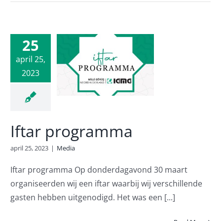
25
Iftar
april 25,
2023
gramma
Media
Iftar programma
april 25, 2023
|
Media
Iftar programma Op donderdagavond 30 maart
organiseerden wij een iftar waarbij wij verschillende
gasten hebben uitgenodigd. Het was een [...]