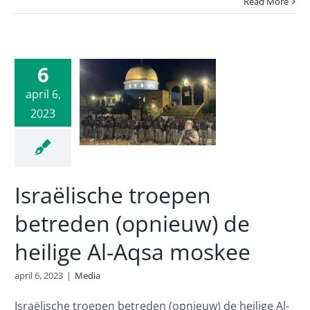
Read More
ëlische
6
oepen
treden
april 6,
2023
ieuw) de
lige Al-
 moskee
Media
Israëlische troepen
betreden (opnieuw) de
heilige Al-Aqsa moskee
april 6, 2023
|
Media
Israëlische troepen betreden (opnieuw) de heilige Al-