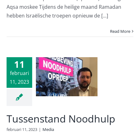
Aqsa moskee Tijdens de heilige maand Ramadan
hebben Israëlische troepen opnieuw de [...]
Read More
11
enstand
februari
11, 2023
odhulp
Media
Tussenstand Noodhulp
februari 11, 2023
|
Media